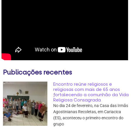
Publicações recentes
Encontro reúne religiosos e
religiosas com mais de 65 anos
fortalecendo a comunhão da Vida
Religiosa Consagrada
No dia 24 de fevereiro, na Casa das Irmãs
Agostinianas Recoletas, em Cariacica
(ES), aconteceu o primeiro encontro do
grupo