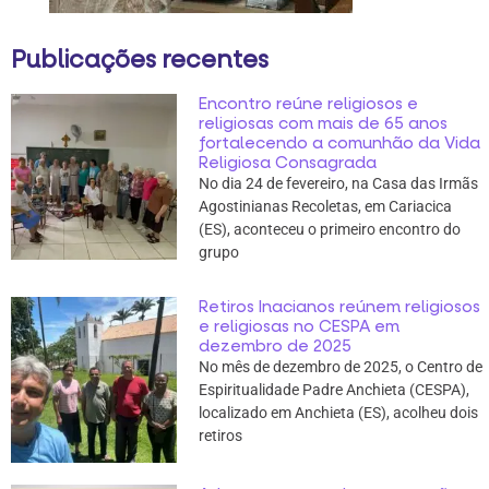
Publicações recentes
Encontro reúne religiosos e
religiosas com mais de 65 anos
fortalecendo a comunhão da Vida
Religiosa Consagrada
No dia 24 de fevereiro, na Casa das Irmãs
Agostinianas Recoletas, em Cariacica
(ES), aconteceu o primeiro encontro do
grupo
Retiros Inacianos reúnem religiosos
e religiosas no CESPA em
dezembro de 2025
No mês de dezembro de 2025, o Centro de
Espiritualidade Padre Anchieta (CESPA),
localizado em Anchieta (ES), acolheu dois
retiros