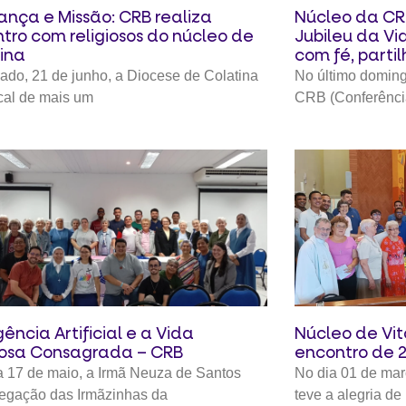
ança e Missão: CRB realiza
Núcleo da CR
tro com religiosos do núcleo de
Jubileu da V
ina
com fé, parti
ado, 21 de junho, a Diocese de Colatina
No último doming
ocal de mais um
CRB (Conferênci
gência Artificial e a Vida
Núcleo de Vit
iosa Consagrada – CRB
encontro de 
 17 de maio, a Irmã Neuza de Santos
No dia 01 de mar
egação das Irmãzinhas da
teve a alegria de