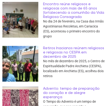
Encontro reúne religiosos e
religiosas com mais de 65 anos
fortalecendo a comunhão da Vida
Religiosa Consagrada
No dia 24 de fevereiro, na Casa das Irmãs
Agostinianas Recoletas, em Cariacica
(ES), aconteceu o primeiro encontro do
grupo
Retiros Inacianos reúnem religiosos
e religiosas no CESPA em
dezembro de 2025
No mês de dezembro de 2025, o Centro de
Espiritualidade Padre Anchieta (CESPA),
localizado em Anchieta (ES), acolheu dois
retiros
Advento: tempo de preparação
do coração e de alegre
esperança
O Tempo do Advento é um tempo de