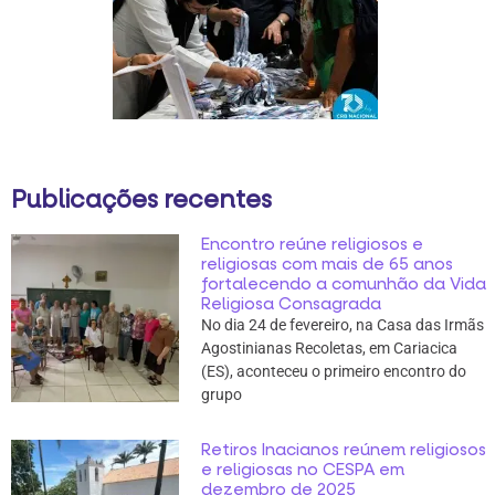
Publicações recentes
Encontro reúne religiosos e
religiosas com mais de 65 anos
fortalecendo a comunhão da Vida
Religiosa Consagrada
No dia 24 de fevereiro, na Casa das Irmãs
Agostinianas Recoletas, em Cariacica
(ES), aconteceu o primeiro encontro do
grupo
Retiros Inacianos reúnem religiosos
e religiosas no CESPA em
dezembro de 2025